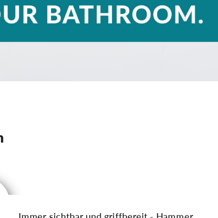
m
Immer sichtbar und griffbereit - Hammer,