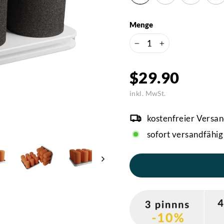
Menge
−
+
Normaler
$29.90
Preis
inkl. MwSt.
kostenfreier Versan
sofort versandfähig 